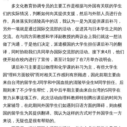
多文化教育协调专员的主要工作是根据与外国有关联的学生
们的实际情况，判断如何向其提供支援，然后与外部人员进行合
作。具体落实到清陵高中的话，我认为一是为其提供课后补习，
另外一项就是通过国际交流部的活动，促进其与日本学生之间的
交流。在与四方田教授和半泽副教授的商议会上我们就这一想法
做了沟通，于是他们决定，派遣横国的大学生担任课后补习的翻
译，同时协助我们共同举办国际交流部的活动。接下来4月，他们
便开始在校内进行了宣传，甚至计划好了在7月举办说明会。
课后补习主要是以物理和化学课的补习为主，有些大学生
因“理科方面较弱”而对相关工作感到有所顾虑，因此前期主要由
来自台湾的留学生J同学和中国血统的清陵毕业生M同学担任。后
期则来了不少学生帮忙，其中后半期主要由来自台湾的S同学在
努力从事这项工作。此次活动由理科教师特别腾出课后的时间为
大家辅导，在此期间外国学生们如遇到日语方面的障碍，则由横
国的留学生为其提供翻译。我认为这样的方式对于外国学生一方
来说，无疑也是很有帮助的。