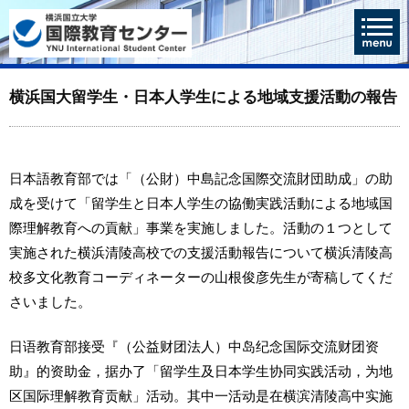
横浜国大留学生・日本人学生による地域支援活動の報告
日本語教育部では「（公財）中島記念国際交流財団助成」の助
成を受けて「留学生と日本人学生の協働実践活動による地域国
際理解教育への貢献」事業を実施しました。活動の１つとして
実施された横浜清陵高校での支援活動報告について横浜清陵高
校多文化教育コーディネーターの山根俊彦先生が寄稿してくだ
さいました。
日语教育部接受『（公益财团法人）中岛纪念国际交流财团资
助』的资助金，据办了「留学生及日本学生协同实践活动，为地
区国际理解教育贡献」活动。其中一活动是在横滨清陵高中实施