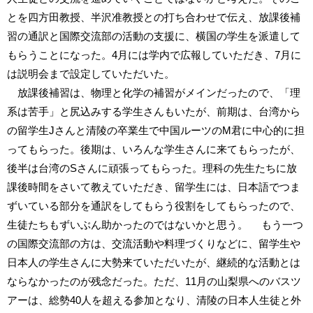
とを四方田教授、半沢准教授との打ち合わせで伝え、放課後補
習の通訳と国際交流部の活動の支援に、横国の学生を派遣して
もらうことになった。4月には学内で広報していただき、7月に
は説明会まで設定していただいた。
放課後補習は、物理と化学の補習がメインだったので、「理
系は苦手」と尻込みする学生さんもいたが、前期は、台湾から
の留学生Jさんと清陵の卒業生で中国ルーツのM君に中心的に担
ってもらった。後期は、いろんな学生さんに来てもらったが、
後半は台湾のSさんに頑張ってもらった。理科の先生たちに放
課後時間をさいて教えていただき、留学生には、日本語でつま
ずいている部分を通訳をしてもらう役割をしてもらったので、
生徒たちもずいぶん助かったのではないかと思う。 もう一つ
の国際交流部の方は、交流活動や料理づくりなどに、留学生や
日本人の学生さんに大勢来ていただいたが、継続的な活動とは
ならなかったのが残念だった。ただ、11月の山梨県へのバスツ
アーは、総勢40人を超える参加となり、清陵の日本人生徒と外