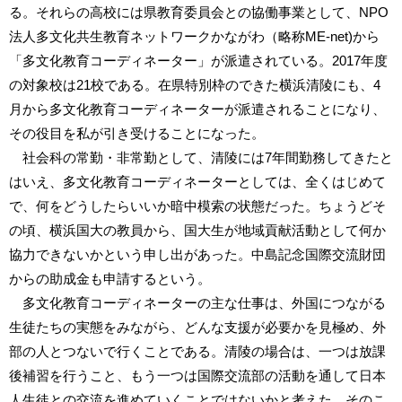
る。それらの高校には県教育委員会との協働事業として、NPO
法人多文化共生教育ネットワークかながわ（略称ME-net)から
「多文化教育コーディネーター」が派遣されている。2017年度
の対象校は21校である。在県特別枠のできた横浜清陵にも、4
月から多文化教育コーディネーターが派遣されることになり、
その役目を私が引き受けることになった。
社会科の常勤・非常勤として、清陵には7年間勤務してきたと
はいえ、多文化教育コーディネーターとしては、全くはじめて
で、何をどうしたらいいか暗中模索の状態だった。ちょうどそ
の頃、横浜国大の教員から、国大生が地域貢献活動として何か
協力できないかという申し出があった。中島記念国際交流財団
からの助成金も申請するという。
多文化教育コーディネーターの主な仕事は、外国につながる
生徒たちの実態をみながら、どんな支援が必要かを見極め、外
部の人とつないで行くことである。清陵の場合は、一つは放課
後補習を行うこと、もう一つは国際交流部の活動を通して日本
人生徒との交流を進めていくことではないかと考えた。そのこ