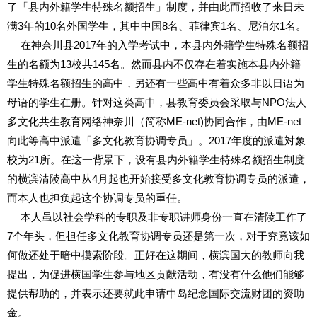
了「县内外籍学生特殊名额招生」制度，并由此而招收了来日未
满3年的10名外国学生，其中中国8名、菲律宾1名、尼泊尔1名。
在神奈川县2017年的入学考试中，本县内外籍学生特殊名额招
生的名额为13校共145名。然而县内不仅存在着实施本县内外籍
学生特殊名额招生的高中，另还有一些高中有着众多非以日语为
母语的学生在册。针对这类高中，县教育委员会采取与NPO法人
多文化共生教育网络神奈川（简称ME-net)协同合作，由ME-net
向此等高中派遣「多文化教育协调专员」。2017年度的派遣対象
校为21所。在这一背景下，设有县内外籍学生特殊名额招生制度
的横滨清陵高中从4月起也开始接受多文化教育协调专员的派遣，
而本人也担负起这个协调专员的重任。
本人虽以社会学科的专职及非专职讲师身份一直在清陵工作了
7个年头，但担任多文化教育协调专员还是第一次，对于究竟该如
何做还处于暗中摸索阶段。正好在这期间，横滨国大的教师向我
提出，为促进横国学生参与地区贡献活动，有没有什么他们能够
提供帮助的，并表示还要就此申请中岛纪念国际交流财团的资助
金。