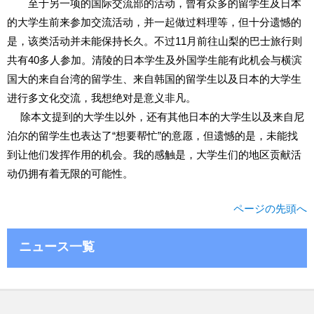
至于另一项的国际交流部的活动，曾有众多的留学生及日本
的大学生前来参加交流活动，并一起做过料理等，但十分遗憾的
是，该类活动并未能保持长久。不过11月前往山梨的巴士旅行则
共有40多人参加。清陵的日本学生及外国学生能有此机会与横滨
国大的来自台湾的留学生、来自韩国的留学生以及日本的大学生
进行多文化交流，我想绝对是意义非凡。
除本文提到的大学生以外，还有其他日本的大学生以及来自尼
泊尔的留学生也表达了“想要帮忙”的意愿，但遗憾的是，未能找
到让他们发挥作用的机会。我的感触是，大学生们的地区贡献活
动仍拥有着无限的可能性。
ページの先頭へ
ニュース一覧