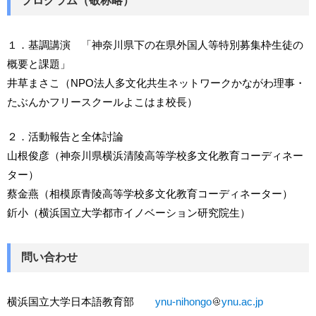
プログラム（敬称略）
１．基調講演 「神奈川県下の在県外国人等特別募集枠生徒の
概要と課題」
井草まさこ（NPO法人多文化共生ネットワークかながわ理事・
たぶんかフリースクールよこはま校長）
２．活動報告と全体討論
山根俊彦（神奈川県横浜清陵高等学校多文化教育コーディネー
ター）
蔡金燕（相模原青陵高等学校多文化教育コーディネーター）
釿小（横浜国立大学都市イノベーション研究院生）
問い合わせ
横浜国立大学日本語教育部
ynu-nihongo
ynu.ac.jp