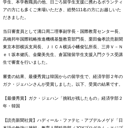
学生、本学教職員の他、日ごろ留学生支援に携わるボランティ
アの方にも多くご来場いただき、総勢111名の方にお越しいた
だきました。
当日審査員として溝口周二理事副学長・国際教育センター長、
高橋邦年国際戦略推進機構基盤教育部門長、栗田倫孝読売新聞
東京本部横浜支局長、ＪＩＣＡ横浜小幡俊弘所長、三井Ｖ－Ｎ
ｅｔ坂本健氏、金蘭美先生、倉冨陵留学生支援入門クラス受講
生で審査を行いました。
審査の結果、最優秀賞は韓国からの留学生で、経済学部２年の
ガク・ジェハンさんが受賞しました。以下、受賞の結果です。
【最優秀賞】ガク・ジェハン「挑戦が残したもの」経済学部２
年・韓国
【読売新聞社賞】ハディール・ファテヒ・アブデルメゲド「日
本語の勉強に挑戦」教育人間科学部／JOYプログラム・エジプ