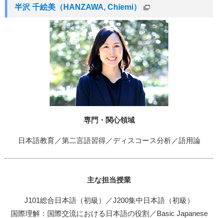
半沢 千絵美（HANZAWA, Chiemi）
専門・関心領域
日本語教育／第二言語習得／ディスコース分析／語用論
主な担当授業
J101総合日本語（初級）／J200集中日本語（初級）
国際理解：国際交流における日本語の役割／Basic Japanese