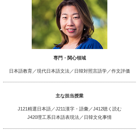
専門・関心領域
日本語教育／現代日本語文法／日韓対照言語学／作文評価
主な担当授業
J121精選日本語／J211漢字・語彙／J412聴く読む
J420理工系日本語表現法／日韓文化事情